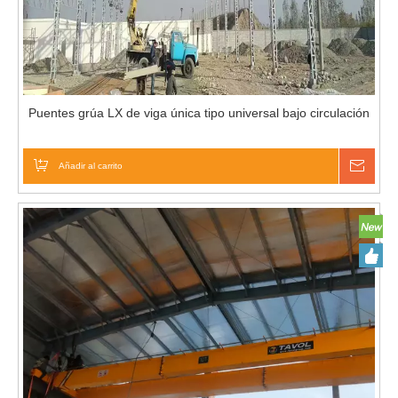
Puentes grúa LX de viga única tipo universal bajo circulación
Añadir al carrito
Pregu