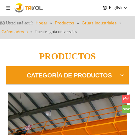
English
Hogar
Productos
Grúas Industriales
Usted está aquí:
»
»
»
Grúas aéreas
»
Puentes grúa universales
PRODUCTOS
CATEGORÍA DE PRODUCTOS