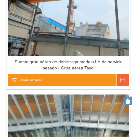
Puente grúa aéreo de doble viga modelo LH de servicio
pesado - Grúa aérea Tavol
Añadir al carrito
Pregu