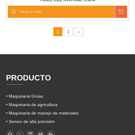
Añadir al carrito
Pregu
1
2
»
PRODUCTO
• Maquinaria Grúas
• Maquinaria de agricultura
• Maquinaria de manejo de materiales
• Sensor de alta precisión