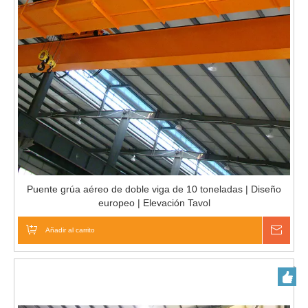
Puente grúa aéreo de doble viga de 10 toneladas | Diseño
europeo | Elevación Tavol
Añadir al carrito
Pregu