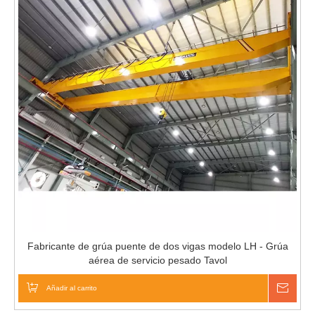
Fabricante de grúa puente de dos vigas modelo LH - Grúa
aérea de servicio pesado Tavol
Añadir al carrito
Pregu