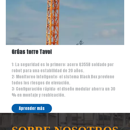
Grúas torre Tavol
1: La seguridad es lo primero: acero Q355B soldado por
robot para una estabilidad de 20 años.
2: Monitoreo inteligente: el sistema Black Box previene
todos los riesgos de elevación.
3: Configuración rápida: el diseño modular ahorra un 30
% en montaje y reubicación.
Aprender más