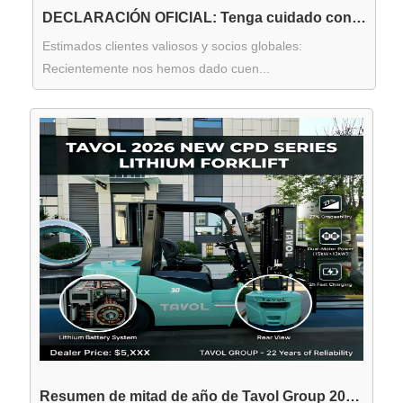
DECLARACIÓN OFICIAL: Tenga cuidado con el uso fraudulento de la marca 'TAVOL'
Estimados clientes valiosos y socios globales:
Recientemente nos hemos dado cuen...
Resumen de mitad de año de Tavol Group 2026: Liberación de la próxima generación de tractores y montacargas inteligentes de la serie 'T'