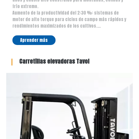
frío extremo.
Aumento de la productividad del 2:30 %: sistemas de
motor de alto torque para ciclos de campo más rápidos y
rendimientos maximizados de los cultivos.
3: Inversión sin riesgos: Nuestra promesa de reembolso
total de 1 mes significa que asumimos el riesgo para que
Aprender más
usted pueda crecer con tranquilidad. 1: Dominio
todoterreno: revestimiento antioxidante de 10 años y
chasis alto construido para montañas, colinas y frío
Carretillas elevadoras Tavol
extremo.
Aumento de la productividad del 2:30 %: sistemas de
motor de alto torque para ciclos de campo más rápidos y
rendimientos maximizados de los cultivos.
3: Inversión sin riesgos: Nuestra promesa de reembolso
total de 1 mes significa que asumimos el riesgo para que
usted pueda crecer con tranquilidad.