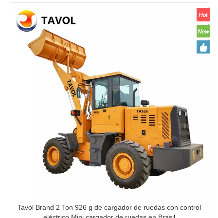
Tavol Brand 2 Ton 926 g de cargador de ruedas con control
eléctrico Mini cargador de ruedas en Brasil