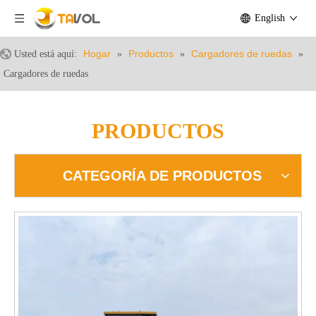
English
Hogar
Productos
Cargadores de ruedas
Usted está aquí:
»
»
»
Cargadores de ruedas
PRODUCTOS
CATEGORÍA DE PRODUCTOS