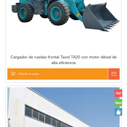
Cargador de ruedas frontal Tavol TA20 con motor diésel de
alta eficiencia
Añadir al carrito
Pregu