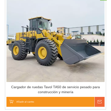
Cargador de ruedas Tavol TA50 de servicio pesado para
construcción y minería
Añadir al carrito
Pregu