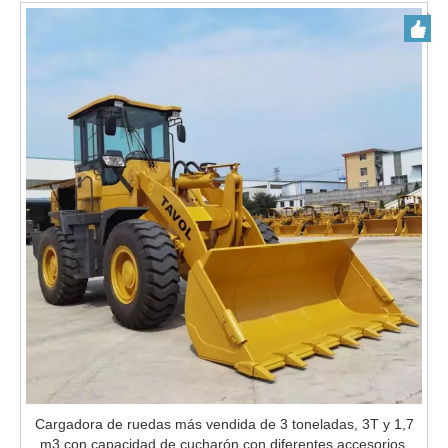
Cargadora de ruedas más vendida de 3 toneladas, 3T y 1,7
m3 con capacidad de cucharón con diferentes accesorios.