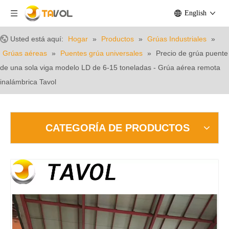
English
Usted está aquí:
Hogar
»
Productos
»
Grúas Industriales
»
Grúas aéreas
»
Puentes grúa universales
»
Precio de grúa puente
de una sola viga modelo LD de 6-15 toneladas - Grúa aérea remota
inalámbrica Tavol
CATEGORÍA DE PRODUCTOS