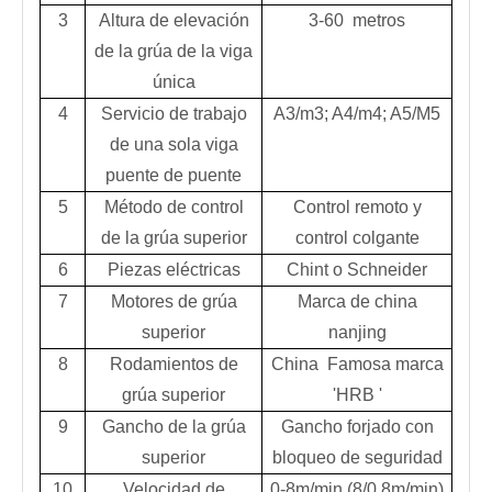
3
Altura de elevación
3-60 metros
de la grúa de la viga
única
4
Servicio de trabajo
A3/m3; A4/m4; A5/M5
de una sola viga
puente de puente
5
Método de control
Control remoto y
de la grúa superior
control colgante
6
Piezas eléctricas
Chint o Schneider
7
Motores de grúa
Marca de china
superior
nanjing
8
Rodamientos de
China Famosa marca
grúa superior
'HRB '
9
Gancho de la grúa
Gancho forjado con
superior
bloqueo de seguridad
10
Velocidad de
0-8m/min (8/0.8m/min)