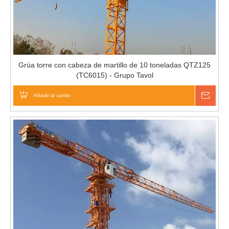
Grúa torre con cabeza de martillo de 10 toneladas QTZ125
(TC6015) - Grupo Tavol
Añadir al carrito
Pregu