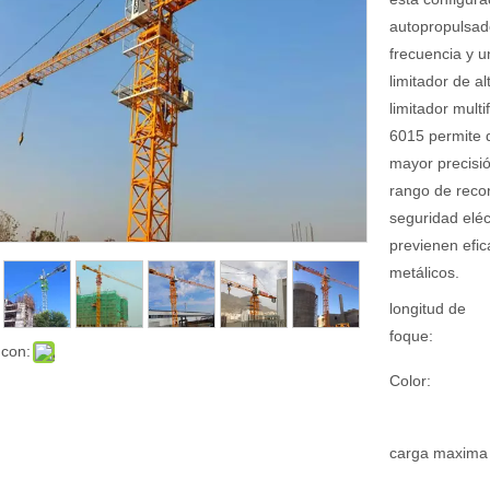
autopropulsado
frecuencia y u
limitador de al
limitador multi
6015 permite 
mayor precisió
rango de recor
seguridad elé
previenen efic
metálicos.
longitud de
foque:
 con:
Color:
carga maxima 