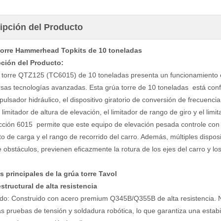
ipción del Producto
torre Hammerhead Topkits de 10 toneladas
pción del Producto:
 torre QTZ125 (TC6015) de 10 toneladas presenta un funcionamiento es
rsas tecnologías avanzadas. Esta grúa torre de 10 toneladas está confi
ulsador hidráulico, el dispositivo giratorio de conversión de frecuenci
limitador de altura de elevación, el limitador de rango de giro y el limit
cción 6015 permite que este equipo de elevación pesada controle con 
 de carga y el rango de recorrido del carro. Además, múltiples dispos
 obstáculos, previenen eficazmente la rotura de los ejes del carro y lo
s principales de la grúa torre Tavol
structural de alta resistencia
do: Construido con acero premium Q345B/Q355B de alta resistencia. N
as pruebas de tensión y soldadura robótica, lo que garantiza una estabil