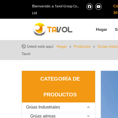
Bienvenido a
Có
Tavol Group Co.,
30
Ltd
Hogar
S
Usted está aquí:
Hogar
»
Productos
»
Grúas Indust
Tavol
CATEGORÍA DE
PRODUCTOS
Grúas Industriales
Grúas aéreas