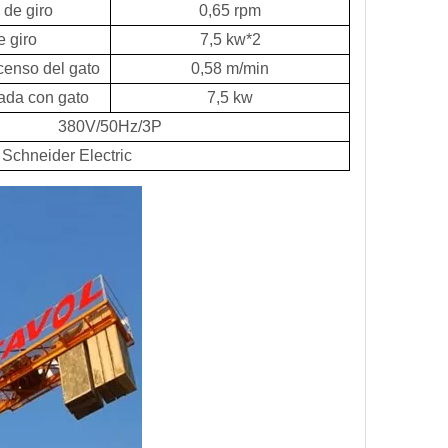
 de giro
0,65 rpm
e giro
7,5 kw*2
censo del gato
0,58 m/min
ada con gato
7,5 kw
380V/50Hz/3P
 Schneider Electric