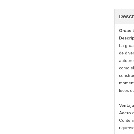
Descr
Grúas 
Descri
La grúa
de dive
autoprop
como el 
constru
momento
luces de
Ventaja
Acero e
Conteni
riguros