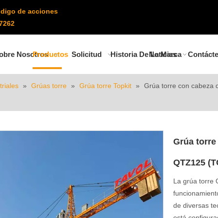
digo de acciones
7262
obre Nosotros
Productos
Solicitud
Historia De La Marca
Noticias
Contáct
riales
»
Grúas torre
»
Grúa torre Topkit
»
Grúa torre con cabeza 
Grúa torre
QTZ125 (T
La grúa torre
funcionamiento
de diversas te
está configura