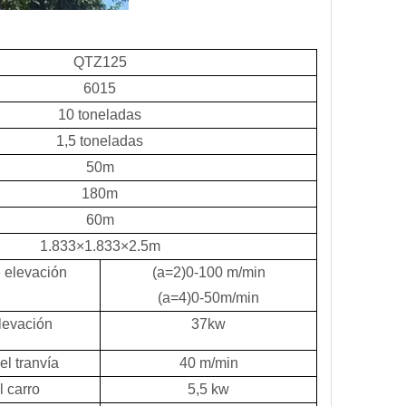
QTZ125
6015
10 toneladas
1,5 toneladas
50m
180m
60m
1.833×1.833×2.5m
 elevación
(a=2)0-100 m/min
(a=4)0-50m/min
levación
37kw
el tranvía
40 m/min
l carro
5,5 kw