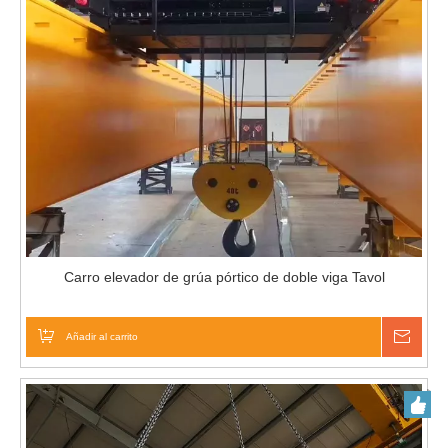
Carro elevador de grúa pórtico de doble viga Tavol
Añadir al carrito
Pregu