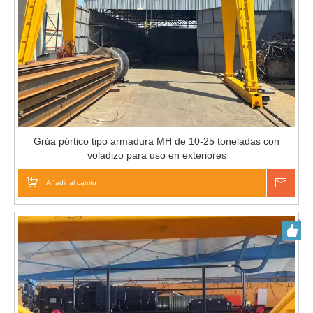
Grúa pórtico tipo armadura MH de 10-25 toneladas con
voladizo para uso en exteriores
Añadir al carrito
Pregu