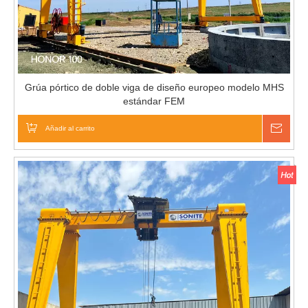
Grúa pórtico de doble viga de diseño europeo modelo MHS
estándar FEM
Añadir al carrito
Pregu