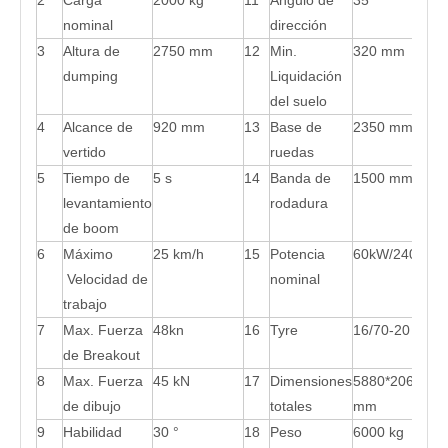
2
Carga
2000 kg
11
Ángulo de
35 °
nominal
dirección
3
Altura de
2750 mm
12
Min.
320 mm
dumping
Liquidación
del suelo
4
Alcance de
920 mm
13
Base de
2350 mm
vertido
ruedas
5
Tiempo de
5 s
14
Banda de
1500 mm
levantamiento
rodadura
de boom
6
Máximo
25 km/h
15
Potencia
60kW/2400 rp
Velocidad de
nominal
trabajo
7
Max. Fuerza
48kn
16
Tyre
16/70-20
de Breakout
8
Max. Fuerza
45 kN
17
Dimensiones
5880*2060*27
de dibujo
totales
mm
9
Habilidad
30 °
18
Peso
6000 kg