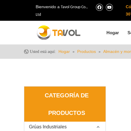
Bienvenido a
Có
Tavol Group Co.,
30
Ltd
Hogar
S
Hogar
Productos
Almacén y mon
Usted está aquí:
»
»
CATEGORÍA DE
PRODUCTOS
Grúas Industriales