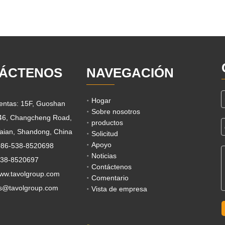
ÁCTENOS
NAVEGACIÓN
Hogar
ventas: 15F, Guoshan
Sobre nosotros
 46, Changcheng Road,
productos
aian, Shandong, China
Solicitud
Apoyo
0086-538-8520698
Noticias
538-8520697
Contáctenos
www.tavolgroup.com
Comentario
s@tavolgroup.com
Vista de empresa