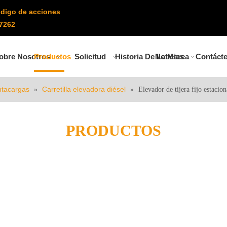
digo de acciones
7262
obre Nosotros
Productos
Solicitud
Historia De La Marca
Noticias
Contáct
tacargas
Carretilla elevadora diésel
»
»
Elevador de tijera fijo estacion
PRODUCTOS