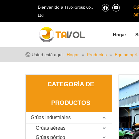
Bienvenido a
Có
Tavol Group Co.,
30
Ltd
Hogar
S
Usted está aquí:
Hogar
»
Productos
»
Equipo agrí
CATEGORÍA DE
PRODUCTOS
Grúas Industriales
Grúas aéreas
Grúas pórtico