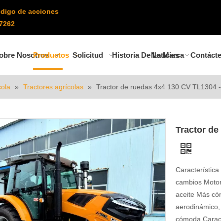
digo de acciones
7262
obre Nosotros
Productos
Solicitud
Historia De La Marca
Noticias
Contáct
cola
»
Tractores agrícolas
»
Tractor de ruedas 4x4 130 CV TL1304 -
Tractor de
Característica
cambios Motor
aceite Más có
aerodinámico,
cómoda Caract