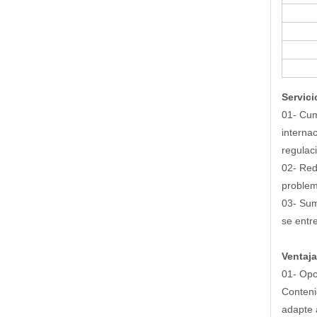
Servici
01- Cum
interna
regulac
02- Red
problem
03- Sum
se entr
Ventaja
01- Opc
Conteni
adapte 