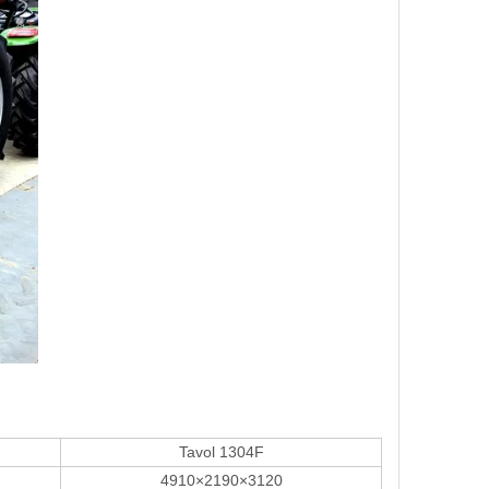
Tavol 1304F
4910×2190×3120