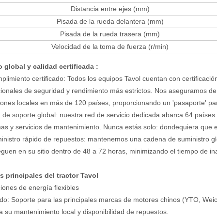
Distancia entre ejes (mm)
Pisada de la rueda delantera (mm)
Pisada de la rueda trasera (mm)
Velocidad de la toma de fuerza (r/min)
o global y calidad certificada
:
plimiento certificado: Todos los equipos Tavol cuentan con certificaci
cionales de seguridad y rendimiento más estrictos. Nos aseguramos de
iones locales en más de 120 países, proporcionando un 'pasaporte' par
 de soporte global: nuestra red de servicio dedicada abarca 64 países y
as y servicios de mantenimiento. Nunca estás solo: dondequiera que es
inistro rápido de repuestos: mantenemos una cadena de suministro glob
eguen en su sitio dentro de 48 a 72 horas, minimizando el tiempo de in
s principales del tractor Tavol
iones de energía flexibles
do: Soporte para las principales marcas de motores chinos (YTO, Weichai
a su mantenimiento local y disponibilidad de repuestos.