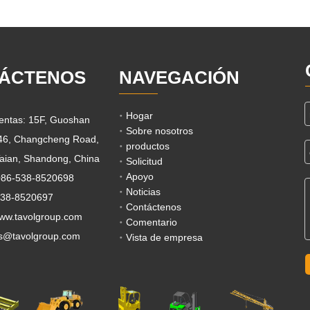
ÁCTENOS
NAVEGACIÓN
Hogar
ventas: 15F, Guoshan
Sobre nosotros
 46, Changcheng Road,
productos
aian, Shandong, China
Solicitud
Apoyo
0086-538-8520698
Noticias
538-8520697
Contáctenos
www.tavolgroup.com
Comentario
s@tavolgroup.com
Vista de empresa