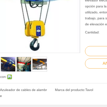
elevador eléct
opción para l
utilizado, ent
trabajo, para 
de elevación el
Cantidad:
Añ
 con:
Azuleador de cables de alambr
Marca del producto:
Tavol
e