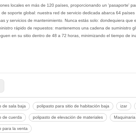
iones locales en más de 120 países, proporcionando un 'pasaporte' par
 de soporte global: nuestra red de servicio dedicada abarca 64 países y
as y servicios de mantenimiento. Nunca estás solo: dondequiera que es
inistro rápido de repuestos: mantenemos una cadena de suministro glob
eguen en su sitio dentro de 48 a 72 horas, minimizando el tiempo de in
:
o de sala baja
polipasto para sitio de habitación baja
izar
o de cuerda
polipasto de elevación de materiales
Maquinaria
o para la venta