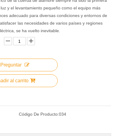
rico de la cuerda de alambre siempre ha sido la primera
a luz y el levantamiento pequeño como el equipo más
onces adecuado para diversas condiciones y entornos de
satisfacer las necesidades de varios países y regiones
éctrica, se ha vuelto inevitable.
Preguntar
adir al carrito
Código De Producto:
034