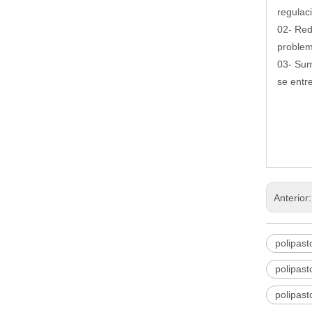
regulac
02- Red
problem
03- Sum
se entr
Anterior
polipast
polipast
polipast