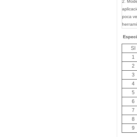
2. Mode
aplicac
poca ve
herrami
Especi
SI
1
2
3
4
5
6
7
8
9