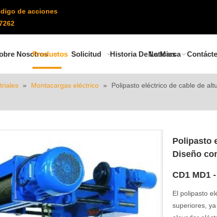
digo de acciones
7262
obre Nosotros
Productos
Solicitud
Historia De La Marca
Noticias
Contáct
riales
»
Montacargas eléctrico
»
Polipasto eléctrico de cable de a
Polipasto e
Diseño com
CD1 MD1 -
El polipasto e
superiores, ya