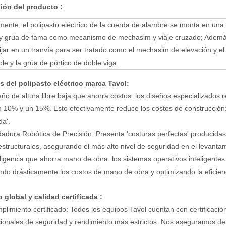
ción del producto
:
ente, el polipasto eléctrico de la cuerda de alambre se monta en una
 y grúa de fama como mecanismo de mechasim y viaje cruzado; Además, 
ijar en un tranvía para ser tratado como el mechasim de elevación y el
ble y la grúa de pórtico de doble viga.
s del polipasto eléctrico marca Tavol:
eño de altura libre baja que ahorra costos: los diseños especializados r
n 10% y un 15%. Esto efectivamente reduce los costos de construcción: '
a'.
dadura Robótica de Precisión: Presenta 'costuras perfectas' producidas
 estructurales, asegurando el más alto nivel de seguridad en el levanta
eligencia que ahorra mano de obra: los sistemas operativos inteligentes
ndo drásticamente los costos de mano de obra y optimizando la eficien
o global y calidad certificada
:
plimiento certificado: Todos los equipos Tavol cuentan con certificaci
cionales de seguridad y rendimiento más estrictos. Nos aseguramos de