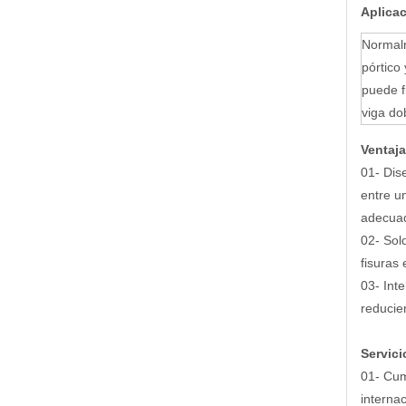
Aplica
Normalm
pórtico
puede f
viga do
Ventaja
01- Dis
entre u
adecuad
02- Sol
fisuras
03- Int
reducie
Servici
01- Cum
interna