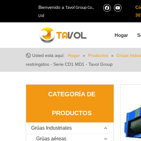
Bienvenido a
Có
Tavol Group Co.,
30
Ltd
Hogar
S
Usted está aquí:
Hogar
»
Productos
»
Grúas Indust
restringidos - Serie CD1 MD1 - Tavol Group
CATEGORÍA DE
PRODUCTOS
Grúas Industriales
Grúas aéreas