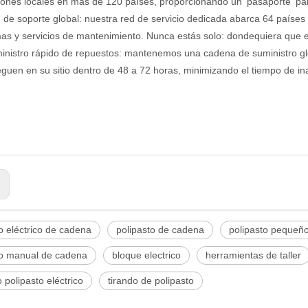
iones locales en más de 120 países, proporcionando un 'pasaporte' par
 de soporte global: nuestra red de servicio dedicada abarca 64 países y
as y servicios de mantenimiento. Nunca estás solo: dondequiera que es
inistro rápido de repuestos: mantenemos una cadena de suministro glob
eguen en su sitio dentro de 48 a 72 horas, minimizando el tiempo de in
:
o eléctrico de cadena
polipasto de cadena
polipasto pequeñ
to manual de cadena
bloque electrico
herramientas de taller
polipasto eléctrico
tirando de polipasto