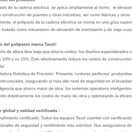
pasto de la cadena eléctrica se aplica ampliamente al moho, el almacén 
la construcción de puentes y otras industrias, así como fábricas y otro
ente, el polipasto de la cadena eléctrica se monta en una grúa superio
r tratado como mecanismo de elevación de mechasnim y de viaje cru
s del polipasto marca Tavol:
eño de altura libre baja que ahorra costos: los diseños especializados r
n 10% y un 15%. Esto efectivamente reduce los costos de construcción: '
a'.
dadura Robótica de Precisión: Presenta 'costuras perfectas' producidas
 estructurales, asegurando el más alto nivel de seguridad en el levanta
eligencia que ahorra mano de obra: los sistemas operativos inteligentes
ndo drásticamente los costos de mano de obra y optimizando la eficien
o global y calidad certificada
:
plimiento certificado: Todos los equipos Tavol cuentan con certificaci
cionales de seguridad y rendimiento más estrictos. Nos aseguramos de