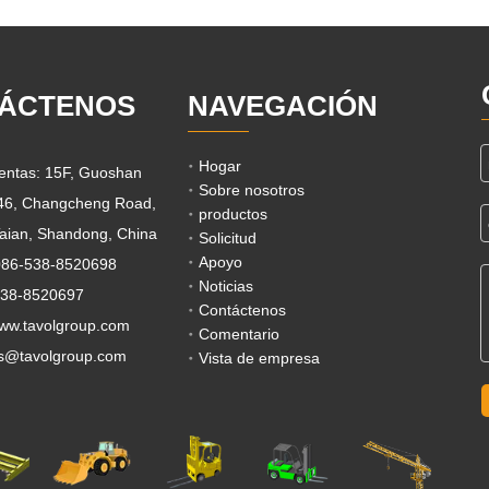
ÁCTENOS
NAVEGACIÓN
Hogar
ventas: 15F, Guoshan
Sobre nosotros
 46, Changcheng Road,
productos
aian, Shandong, China
Solicitud
Apoyo
0086-538-8520698
Noticias
538-8520697
Contáctenos
www.tavolgroup.com
Comentario
s@tavolgroup.com
Vista de empresa