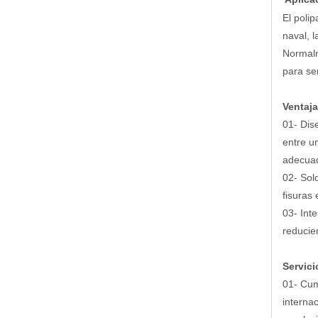
El poli
naval, 
Normalm
para se
Ventaja
01- Dis
entre u
adecuad
02- Sol
fisuras
03- Int
reducie
Servici
01- Cum
interna