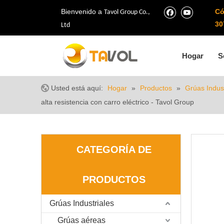
Bienvenido a
Có
Tavol Group Co.,
30
Ltd
Hogar
S
Usted está aquí:
Hogar
»
Productos
»
Grúas Indust
alta resistencia con carro eléctrico - Tavol Group
CATEGORÍA DE
PRODUCTOS
Grúas Industriales
Grúas aéreas