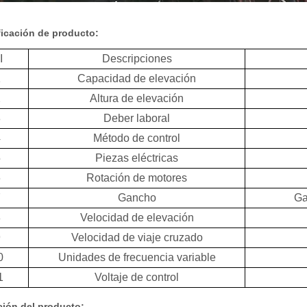
ficación de producto:
I
Descripciones
1
Capacidad de elevación
2
Altura de elevación
3
Deber laboral
4
Método de control
5
Piezas eléctricas
6
Rotación de motores
7
Gancho
Ga
8
Velocidad de elevación
9
Velocidad de viaje cruzado
0
Unidades de frecuencia variable
1
Voltaje de control
ción del producto: