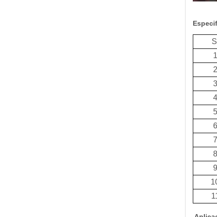
Especi
S
1
1
Aplica