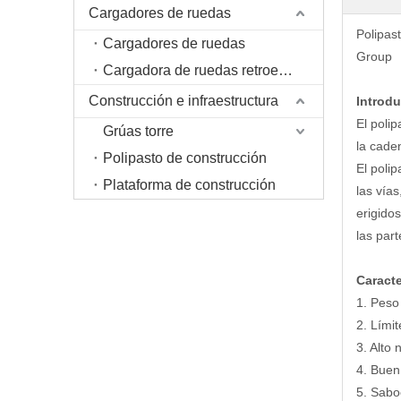
Cargadores de ruedas
Polipast
Cargadores de ruedas
Group
Cargadora de ruedas retroexcavadora
Construcción e infraestructura
Introdu
El poli
Grúas torre
la cade
Polipasto de construcción
El polip
Plataforma de construcción
las vía
erigido
las par
Caracte
1. Peso 
2. Lími
3. Alto 
4. Buen 
5. Saboc