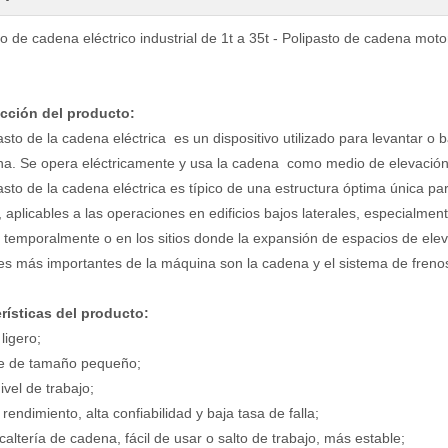
o de cadena eléctrico industrial de 1t a 35t - Polipasto de cadena motor
cción del producto:
pasto de la cadena eléctrica es un dispositivo utilizado para levantar
na. Se opera eléctricamente y usa la cadena como medio de elevación
asto de la cadena eléctrica es típico de una estructura óptima única pa
s, aplicables a las operaciones en edificios bajos laterales, especialme
s temporalmente o en los sitios donde la expansión de espacios de eleva
tes más importantes de la máquina son la cadena y el sistema de freno
rísticas del producto:
ligero;
te de tamaño pequeño;
nivel de trabajo;
rendimiento, alta confiabilidad y baja tasa de falla;
altería de cadena, fácil de usar o salto de trabajo, más estable;