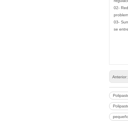
regulac
02- Red
problem
03- Sum
se entr
Anterior
Polipast
Polipas
pequeño 