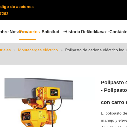
digo de acciones
7262
obre Nosotros
Productos
Solicitud
Historia De La Marca
Noticias
Contáct
riales
»
Montacargas eléctrico
»
Polipasto de cadena eléctrico indu
Polipasto d
- Polipast
con carro 
El polipasto d
manejo y eleva