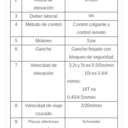
elevación
M5
3
Deber laboral
4
Método de control
Control colgante y
control remoto
5
Motores
Szw
6
Gancho
Gancho forjado con
bloqueo de seguridad
7
Velocidad de
3.2t y 5t es 0.5/5m/min
elevación
10t es 0.4/4
m/min;
16T es
0.45/4.5m/min
8
Velocidad de viaje
2/20m/min
cruzado
Piezas eléctricas
Schneider
9