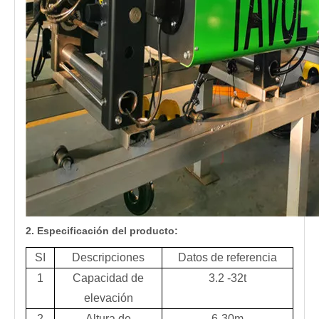
2. Especificación del producto:
SI
Descripciones
Datos de referencia
1
Capacidad de
3.2 -32t
elevación
2
Altura de
6-30m