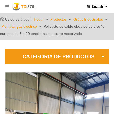
English
Usted está aquí:
Hogar
»
Productos
»
Grúas Industriales
»
Montacargas eléctrico
»
Polipasto de cable eléctrico de diseño
europeo de 5 a 20 toneladas con carro motorizado
CATEGORÍA DE PRODUCTOS