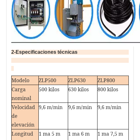
2-Especificaciones técnicas                                         
Modelo
ZLP500
ZLP630
ZLP800
Carga
500 kilos
630 kilos
800 kilos
nominal
Velocidad
9,6 m/min
9,6 m/min
9,6 m/min
de
elevación
Longitud
1 ma 5 m
1 ma 6 m
1 ma 7,5 m