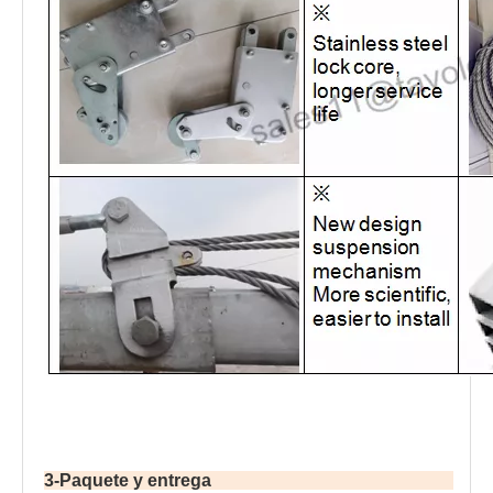
3-Paquete y entrega                                                       