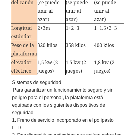
del cañón
(se puede
(se puede
(se puede
unir al
unir al
unir al
azar)
azar)
azar)
Longitud
2+3m
1+2+3
1+1.5+2+3
estándar
Peso de la
320 kilos
358 kilos
400 kilos
plataforma
elevador
1,5 kw (2
1,5 kw (2
1,8 kw (2
eléctrico
juegos)
juegos)
juegos)
Sistemas de seguridad
Para garantizar un funcionamiento seguro y sin 
peligro para el personal, la plataforma está 
equipada con los siguientes dispositivos de 
seguridad: 
1. Freno de servicio incorporado en el polipasto 
LTD. 