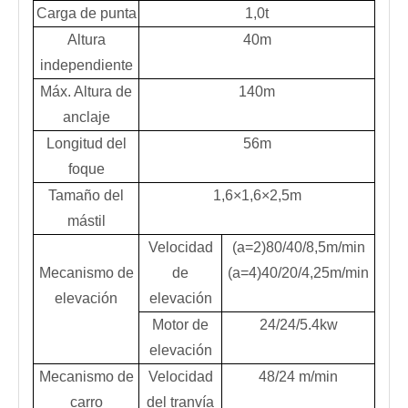
Carga de punta
1,0t
Altura
40m
independiente
Máx. Altura de
140m
anclaje
Longitud del
56m
foque
Tamaño del
1,6×1,6×2,5m
mástil
Velocidad
(a=2)80/40/8,5m/min
Mecanismo de
de
(a=4)40/20/4,25m/min
elevación
elevación
Motor de
24/24/5.4kw
elevación
Mecanismo de
Velocidad
48/24 m/min
carro
del tranvía