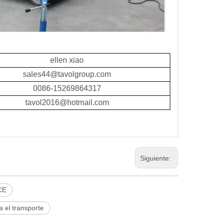
ellen xiao
sales44@tavolgroup.com
0086-15269864317
tavol2016@hotmail.com
Siguiente:
CE
 el transporte