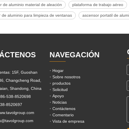
 de aluminio material de aleación
plataforma de trabajo aéreo
 de aluminio para limpieza de ventanas
ascensor portatil de alum
ÁCTENOS
NAVEGACIÓN
Hogar
ventas: 15F, Guoshan
Sobre nosotros
 46, Changcheng Road,
productos
aian, Shandong, China
Solicitud
Apoyo
0086-538-8520698
Noticias
538-8520697
Contáctenos
www.tavolgroup.com
Comentario
s@tavolgroup.com
Vista de empresa