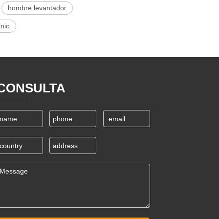
hombre levantador
inio
CONSULTA