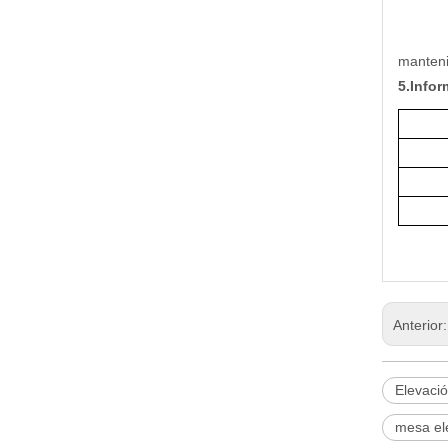
manteni
5.Info
Anterior
Elevació
mesa ele