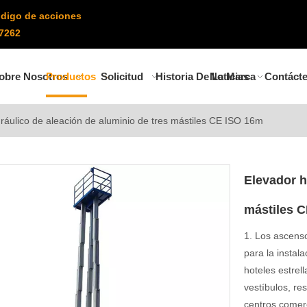
digo de acciones
7262
obre Nosotros
Productos
Solicitud
Historia De La Marca
Noticias
Contáct
dráulico de aleación de aluminio de tres mástiles CE ISO 16m
Elevador h
mástiles 
1. Los ascenso
para la instal
hoteles estrel
vestíbulos, re
centros comerc