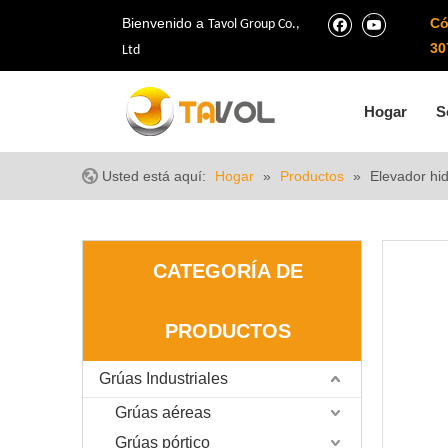
Bienvenido a
Có
Tavol Group Co.,
30
Ltd
Hogar
S
Usted está aquí:
Hogar
»
Productos
»
Elevador hi
CATEGORÍA DE
PRODUCTOS
Grúas Industriales
Grúas aéreas
Grúas pórtico