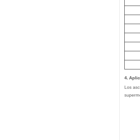
4. Apli
Los asc
superme