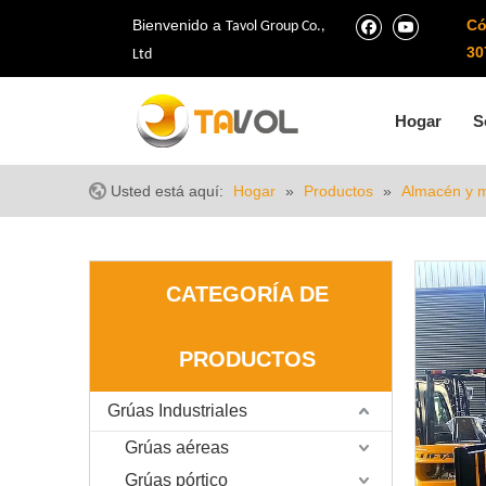
Bienvenido a
Có
Tavol Group Co.,
30
Ltd
Hogar
S
Usted está aquí:
Hogar
»
Productos
»
Almacén y 
CATEGORÍA DE
PRODUCTOS
Grúas Industriales
Grúas aéreas
Grúas pórtico