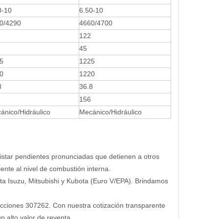
0-10
6.50-10
0/4290
4660/4700
122
45
5
1225
0
1220
8
36.8
156
ánico/Hidráulico
Mecánico/Hidráulico
istar pendientes pronunciadas que detienen a otros
nte al nivel de combustión interna.
ta Isuzu, Mitsubishi y Kubota (Euro V/EPA). Brindamos
acciones 307262. Con nuestra cotización transparente
n alto valor de reventa.