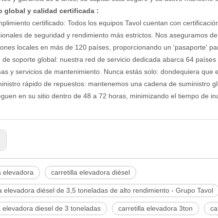
o global y calidad certificada
:
plimiento certificado: Todos los equipos Tavol cuentan con certificaci
cionales de seguridad y rendimiento más estrictos. Nos aseguramos de
iones locales en más de 120 países, proporcionando un 'pasaporte' par
 de soporte global: nuestra red de servicio dedicada abarca 64 países y
as y servicios de mantenimiento. Nunca estás solo: dondequiera que es
inistro rápido de repuestos: mantenemos una cadena de suministro glob
eguen en su sitio dentro de 48 a 72 horas, minimizando el tiempo de in
:
 elevadora
carretilla elevadora diésel
la elevadora diésel de 3,5 toneladas de alto rendimiento - Grupo Tavol
la elevadora diesel de 3 toneladas
carretilla elevadora 3ton
ca