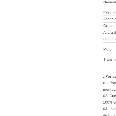
Neumát
Peso pr
Ancho d
Grosor 
Altura 
Longitu
Motor
Transmi
¿Por qu
01- Pot
montaca
02- Cum
100% cu
03- Inv
de 5 pa