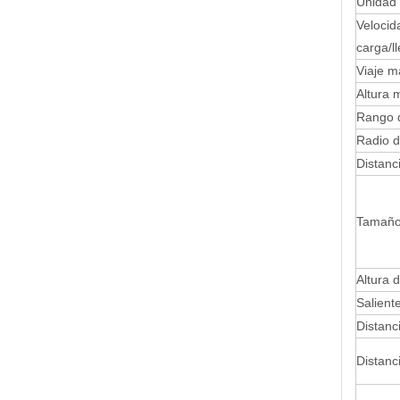
Unidad 
Velocid
carga/l
Viaje m
Altura 
Rango d
Radio d
Distanc
Tamaño 
Altura 
Salient
Distanc
Distanc