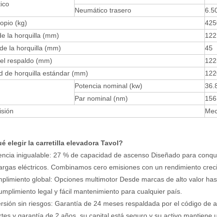
ico
Neumático trasero
6.5
opio (kg)
425
e la horquilla (mm)
122
de la horquilla (mm)
45
del respaldo (mm)
122
d de horquilla estándar (mm)
122
Potencia nominal (kw)
36.
Par nominal (nm)
156
sión
Mec
é elegir la carretilla elevadora Tavol?
encia inigualable: 27 % de capacidad de ascenso Diseñado para conqu
rgas eléctricos. Combinamos cero emisiones con un rendimiento crecie
plimiento global: Opciones multimotor Desde marcas de alto valor has
mplimiento legal y fácil mantenimiento para cualquier país.
ersión sin riesgos: Garantía de 24 meses respaldada por el código de 
rtes y garantía de 2 años, su capital está seguro y su activo mantiene u