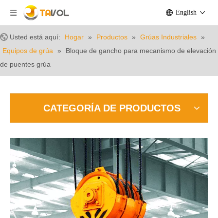
English
Usted está aquí:
Hogar
»
Productos
»
Grúas Industriales
»
Equipos de grúa
»
Bloque de gancho para mecanismo de elevación
de puentes grúa
CATEGORÍA DE PRODUCTOS