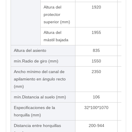
Altura del
1920
protector
superior (mm)
Altura del
1955
mástil bajada
Altura del asiento
835
mín.Radio de giro (mm)
1550
Ancho mínimo del canal de
2350
apilamiento en ángulo recto
(mm)
mín.Distancia al suelo (mm)
106
Especificaciones de la
32*100*1070
32
horquilla (mm)
Distancia entre horquillas
200-944
2