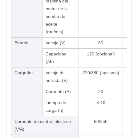
máxima del
motor de la
bomba de
aceite
(rad/min)
Batería
Voltaje (V)
60
Capacidad
120 (opcional)
140
(Ah)
Cargador
Voltaje de
220/380 (opcional)
220/3
entrada (V)
Corriente (A)
20
Tiempo de
8-10
carga (h)
Corriente de control eléctrico
60/350
(V/A)