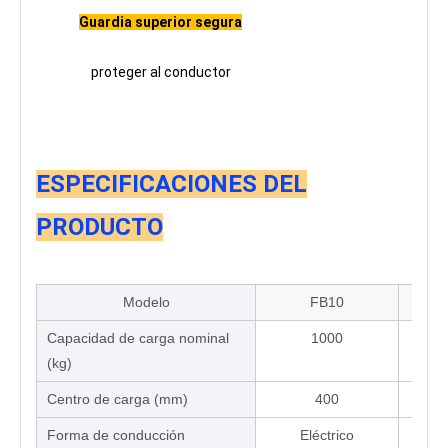
Guardia superior segura
proteger al conductor
ESPECIFICACIONES DEL
PRODUCTO
Modelo
FB10
Capacidad de carga nominal
1000
(kg)
Centro de carga (mm)
400
Forma de conducción
Eléctrico
E