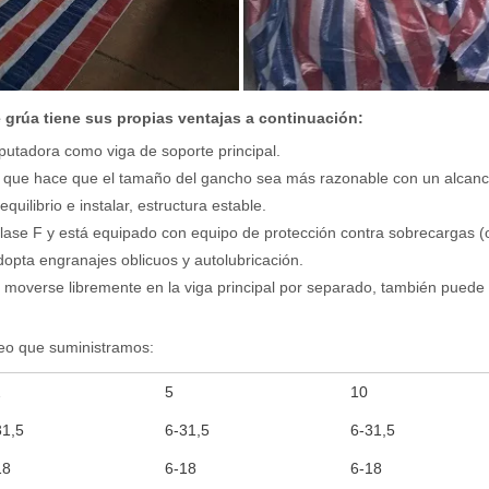
grúa tiene sus propias ventajas a continuación:
mputadora como viga de soporte principal.
, lo que hace que el tamaño del gancho sea más razonable con un alcan
uilibrio e instalar, estructura estable.
clase F y está equipado con equipo de protección contra sobrecargas (
opta engranajes oblicuos y autolubricación.
o moverse libremente en la viga principal por separado, también puede
eo que suministramos:
2
5
10
31,5
6-31,5
6-31,5
18
6-18
6-18