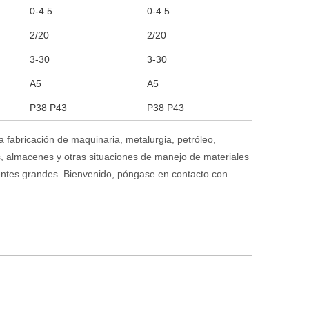
0-4.5
0-4.5
2/20
2/20
3-30
3-30
A5
A5
P38 P43
P38 P43
 fabricación de maquinaria, metalurgia, petróleo,
icas, almacenes y otras situaciones de manejo de materiales
entes grandes.
Bienvenido, póngase en contacto con