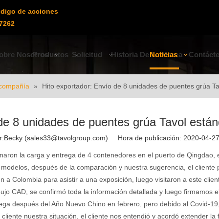
digo de acciones
7262
obre Nosotros
Productos
Solicitud
Historia De La Marca
Noticias
Contáct
a compañía
»
Hito exportador: Envío de 8 unidades de puentes grúa T
 de 8 unidades de puentes grúa Tavol está
Becky (sales33@tavolgroup.com) Hora de publicación: 2020-04-
minaron la carga y entrega de 4 contenedores en el puerto de Qingdao, 
e modelos, después de la comparación y nuestra sugerencia, el cliente p
on
a
Colombia para asistir
a
una exposición, luego
visitaron
a este clie
bujo CAD,
se confirmó toda la información detallada
y luego firmamos e
rega después del Año Nuevo Chino en febrero, pero debido al Covid-19,
liente nuestra situación, el cliente nos entendió y acordó
extender
la