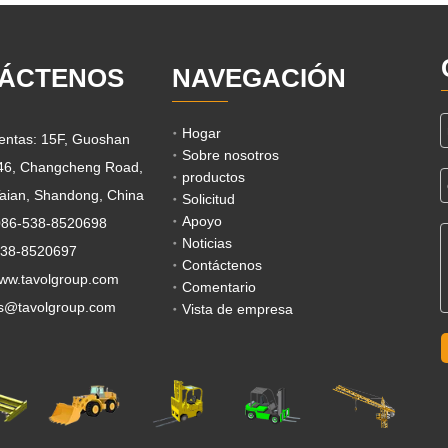
ÁCTENOS
NAVEGACIÓN
Hogar
ventas: 15F, Guoshan
Sobre nosotros
 46, Changcheng Road,
productos
aian, Shandong, China
Solicitud
Apoyo
0086-538-8520698
Noticias
538-8520697
Contáctenos
www.tavolgroup.com
Comentario
s@tavolgroup.com
Vista de empresa