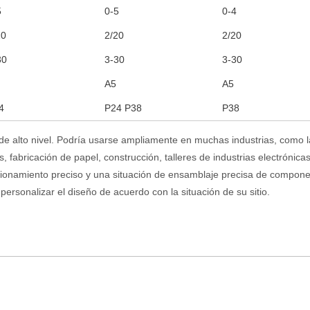
5
0-5
0-4
20
2/20
2/20
30
3-30
3-30
A5
A5
4
P24 P38
P38
de alto nivel. Podría usarse ampliamente en muchas industrias, como la
entos, fabricación de papel, construcción, talleres de industrias electrón
icionamiento preciso y una situación de ensamblaje precisa de compon
 personalizar el diseño
de acuerdo con
la situación de su sitio.