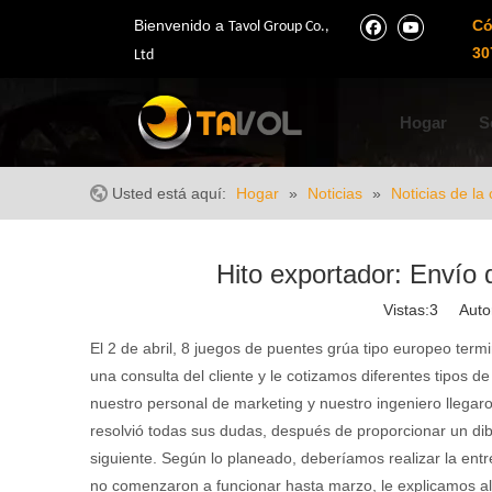
Bienvenido a
Có
Tavol Group Co.,
30
Ltd
Hogar
S
Usted está aquí:
Hogar
»
Noticias
»
Noticias de l
Hito exportador: Envío
Vistas:
3
Autor:
El 2 de abril, 8 juegos de puentes grúa tipo europeo ter
una consulta del cliente y le cotizamos diferentes tipos d
nuestro personal de marketing y nuestro ingeniero llegar
resolvió todas sus dudas,
después de
proporcionar
un
di
siguiente.
Según lo planeado, deberíamos realizar la ent
no
comenzaron a funcionar hasta marzo, le explicamos al c