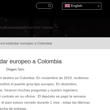
English
enos
Comentario
Inicio Del Cliente
avol estándar europeo a Colombia
ndar europeo a Colombia
27 Origen:
Sitio
el destino es Colombia.
En noviembre de 2019, recibimos
refirió
el
puente grúa tipo europeo. En diciembre,
nte, hicieron muchas preguntas y nuestro ingeniero
l contrato
en su oficina
. El depósito se pagó la
semana
 el país estuvo cerrado
durante 1 mes
, todas las fábricas
 fecha de entrega.
.