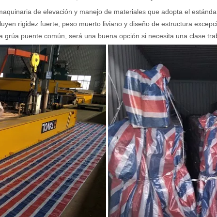
maquinaria de elevación y manejo de materiales que adopta el estándar
luyen rigidez fuerte, peso muerto liviano y diseño de estructura excepc
a grúa puente común, será una buena opción si necesita una clase traba