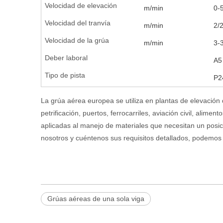
Velocidad de elevación
m/min
0-
Velocidad del tranvía
m/min
2/
Velocidad de la grúa
m/min
3-
Deber laboral
A5
Tipo de pista
P2
La grúa aérea europea se utiliza en plantas de elevación 
petrificación, puertos, ferrocarriles, aviación civil, alim
aplicadas al manejo de materiales que necesitan un pos
nosotros y cuéntenos sus requisitos detallados, podemos
Grúas aéreas de una sola viga