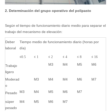
2. Determinación del grupo operativo del polipasto
Según el tiempo de funcionamiento diario medio para separar el
trabajo del mecanismo de elevación:
Deber
Tiempo medio de funcionamiento diario (horas por
laboral
día)
0.5
1
2
4
8
16
≤
≤
≤
≤
≤
≤
M3
M4
M5
M6
Trabajo
ligero
Moderad
M3
M4
M4
M6
M7
o
M3
M4
M5
M6
M7
Pesado
súper
M4
M5
M6
M7
pesado