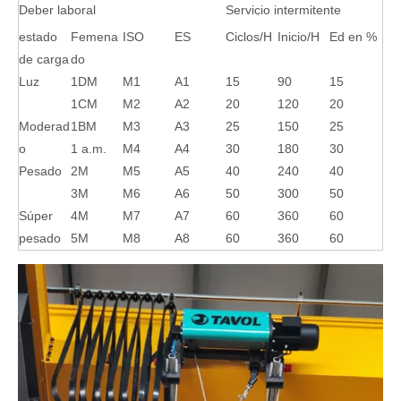
Deber laboral
Servicio intermitente
estado
Femena
ISO
ES
Ciclos/H
Inicio/H
Ed en %
de carga
do
Luz
1DM
M1
A1
15
90
15
1CM
M2
A2
20
120
20
Moderad
1BM
M3
A3
25
150
25
o
1 a.m.
M4
A4
30
180
30
Pesado
2M
M5
A5
40
240
40
3M
M6
A6
50
300
50
Súper
4M
M7
A7
60
360
60
pesado
5M
M8
A8
60
360
60